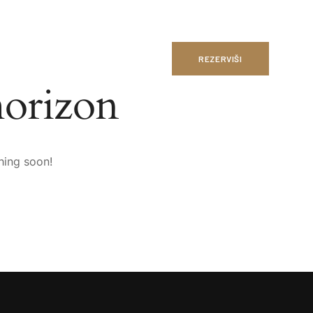
REZERVIŠI
horizon
hing soon!