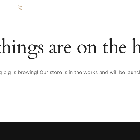
eograd
+381 60 74 33 663
STORAN
GALERIJA
O NAMA
KONTAKT
things are on the 
 big is brewing! Our store is in the works and will be launc