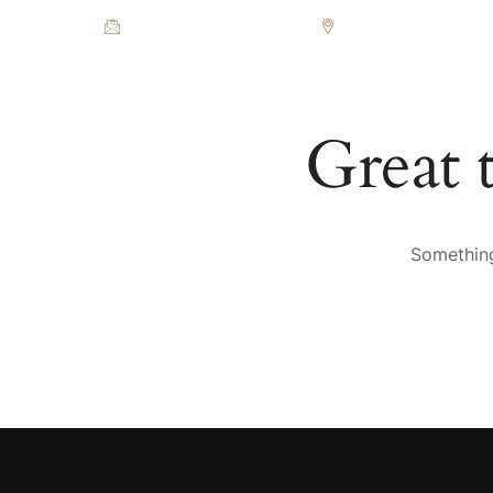
office@sideonehotel.com
Kej Oslobođenja 19, B
POČETNA
SOBE
RE
Great 
Something