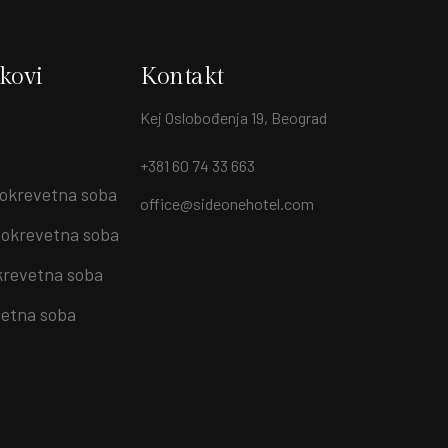
nkovi
Kontakt
Kej Oslobođenja 19, Beograd
+381 60 74 33 663
okrevetna soba
office@sideonehotel.com
okrevetna soba
krevetna soba
etna soba