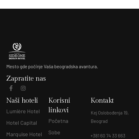
Mesto gde počinje Vaša beogradska avantura.
Zapratite nas
Naši hoteli
Korisni
Kontakt
linkovi
Lumière Hotel
Kej Oslobođenja 19,
Početna
Beograd
Hotel Capital
Sobe
Marquise Hotel
+381 60 74 33 663