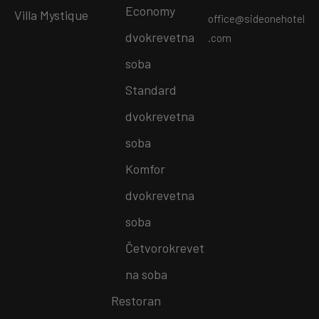
Economy
Villa Mystique
office@sideonehotel
dvokrevetna
.com
soba
Standard
dvokrevetna
soba
Komfor
dvokrevetna
soba
Četvorokrevet
na soba
Restoran