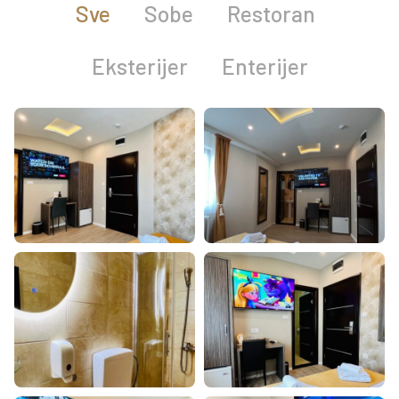
Sve
Sobe
Restoran
Eksterijer
Enterijer