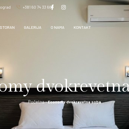
eograd
+381 60 74 33 663
STORAN
GALERIJA
O NAMA
KONTAKT
omy dvokrevetna
Economy dvokrevetna soba