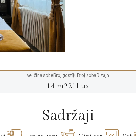
Veličina sobe
Broj gostiju
Broj soba
Dizajn
14 m2
2
1
Lux
Sadržaji