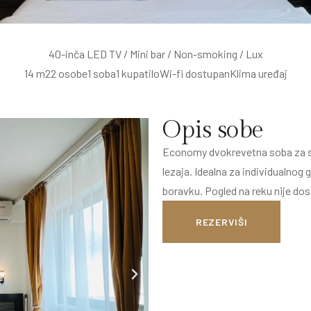
40-inča LED TV / Mini bar / Non-smoking / Lux
14 m2
2 osobe
1 soba
1 kupatilo
Wi-fi dostupan
Klima uređaj
Opis sobe
Economy dvokrevetna soba za sme
lezaja. Idealna za individualnog 
boravku. Pogled na reku nije dos
REZERVIŠI