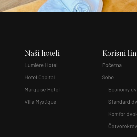
Naši hoteli
Korisni li
Lumière Hotel
Početna
Hotel Capital
Sobe
Marquise Hotel
Economy dv
Villa Mystique
Standard dv
Komfor dvo
Četvorokrev