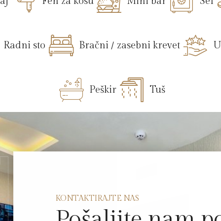
čaj
Fen za kosu
Mini bar
Sef
Radni sto
Bračni / zasebni krevet
U
Peškir
Tuš
KONTAKTIRAJTE NAS
Pošaljite nam 