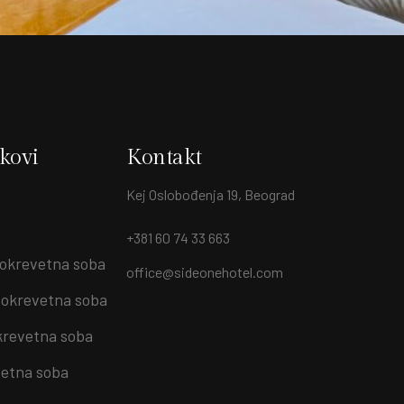
nkovi
Kontakt
Kej Oslobođenja 19, Beograd
+381 60 74 33 663
okrevetna soba
office@sideonehotel.com
okrevetna soba
krevetna soba
etna soba