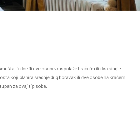
štaj jedne ili dve osobe, raspolaže bračnim ili dva single
gosta koji planira srednje dug boravak ili dve osobe na kraćem
tupan za ovaj tip sobe.