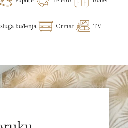
Papuče
Telefon
Toalet
sluga buđenja
Ormar
TV
poruku