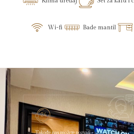
Klima uređaj
Set za kafu i 
Wi-fi
Bade mantil
Takođe nas možete pozvati