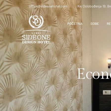
office@sideonehotel.com
Kej Oslobođenja 19, B
POČETNA
SOBE
RE
Econ