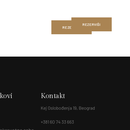
REZERVIŠI
REZERVIŠI
nkovi
Kontakt
Kej Oslobođenja 19, Beograd
+381 60 74 33 663
okrevetna soba