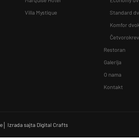
Villa Mystique
Standard dv
Komfor dvo
Četvorokrev
Restoran
Galerija
O nama
Kontakt
de
│ Izrada sajta Digital Crafts