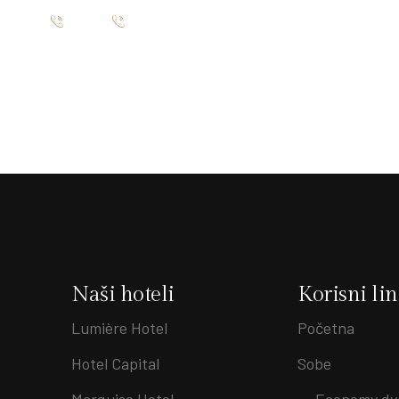
eograd
đenja 19, Beograd
+381 60 74 33 663
+381 60 74 33 663
STORAN
GALERIJA
O NAMA
KONTAKT
RESTORAN
GALERIJA
O NAMA
KONTAKT
Naši hoteli
Korisni li
Lumière Hotel
Početna
Hotel Capital
Sobe
Marquise Hotel
Economy dv