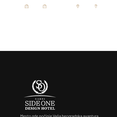
office@sideonehotel.com
office@sideonehotel.com
Kej Oslobođenja 19, B
Kej Oslobo
POČETNA
SOBE
RE
POČETNA
SOBE
Mesto gde počinje Vaša beogradska avantura.