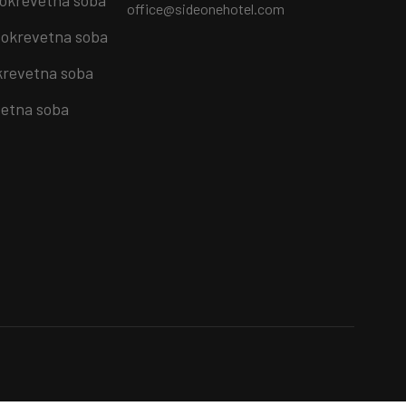
office@sideonehotel.com
okrevetna soba
krevetna soba
etna soba