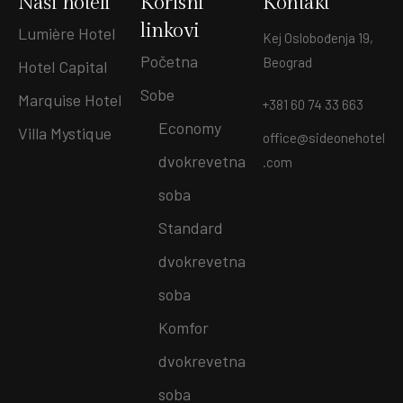
Naši hoteli
Korisni
Kontakt
linkovi
Lumière Hotel
Kej Oslobođenja 19,
Početna
Beograd
Hotel Capital
Sobe
Marquise Hotel
+381 60 74 33 663
Economy
Villa Mystique
office@sideonehotel
dvokrevetna
.com
soba
Standard
dvokrevetna
soba
Komfor
dvokrevetna
soba