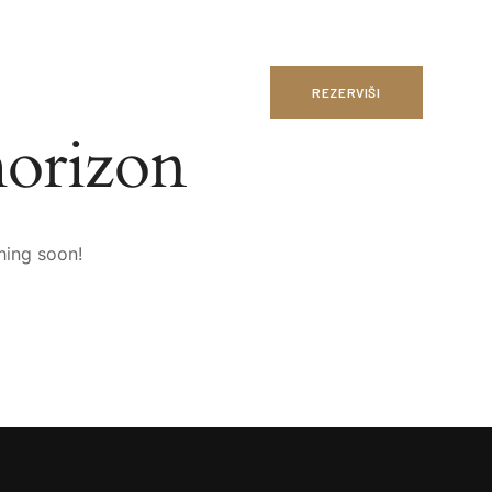
REZERVIŠI
horizon
hing soon!