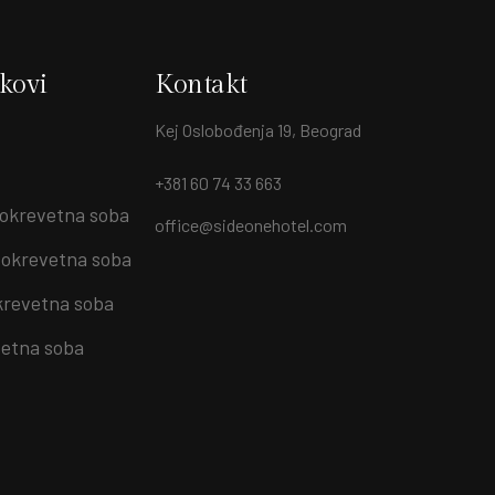
nkovi
Kontakt
Kej Oslobođenja 19, Beograd
+381 60 74 33 663
okrevetna soba
office@sideonehotel.com
okrevetna soba
krevetna soba
etna soba