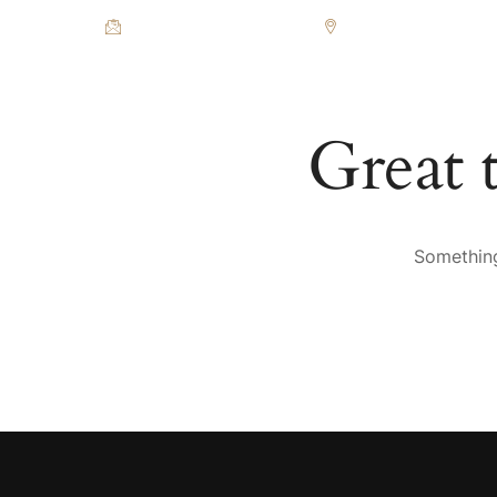
office@sideonehotel.com
Kej Oslobođenja 19, B
POČETNA
SOBE
RE
Great 
Something