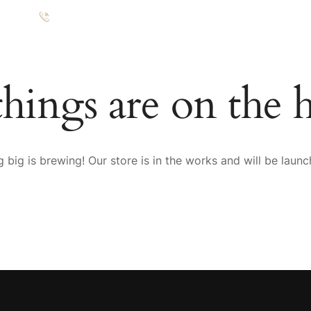
eograd
+381 60 74 33 663
STORAN
GALERIJA
O NAMA
KONTAKT
things are on the 
 big is brewing! Our store is in the works and will be launc